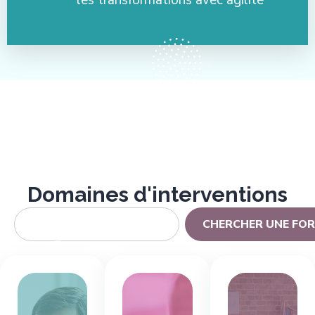
Domaines d'interventions
CHERCHER UNE FO
Des
managers
Des
plus
relations
Une
autonomes
de
vision
et