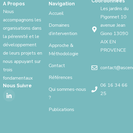
Coordonnées
A Propos
Navigation
Les jardins du
Nous
Accueil
Pigonnet 10
accompagnons les
Domaines
avenue Jean
organisations dans
d’intervention
Giono 13090
la pérennité et le
AIX EN
développement
Approche &
PROVENCE
de leurs projets en
Méthodologie
nous appuyant sur
Contact
contact@ascenci
trois
Références
fondamentaux
06 16 34 66
Nous Suivre
Qui sommes-nous
25
?
Publications