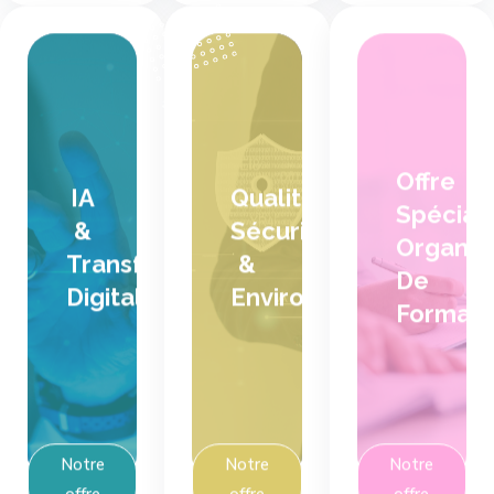
Des
Des
gains
obligations
de
réglementaires
productivité
maîtrisées,
concrets,
des
une
Offre
pratiques
IA
Qualité,
meilleure
sécurisées
Offre
Spécial
maîtrise
&
Sécurité
et
spéciale
Organi
des
une
Organisme
Transformation
&
outils
De
crédibilité
de
Digitale
Environnement
numériques
Formati
renforcée
formation
et
auprès
une
des
organisation
partenaires,
plus
financeurs
agile
et
et
Notre
Notre
Notre
clients.
compétitive.