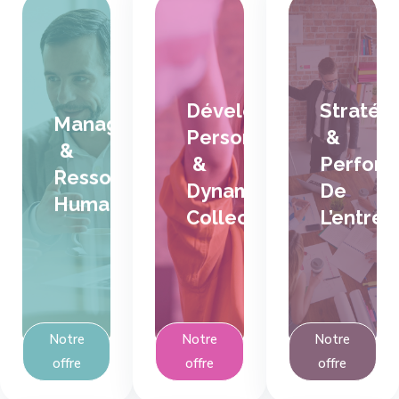
relations
Une
autonomes
de
vision
et
travail
claire
efficaces,
plus
et
des
apaisées,
partagée,
pratiques
Développement
Stratég
des
des
Management
RH
équipes
décisions
Personnel
&
clarifiées,
&
engagées,
mieux
&
Perfor
une
une
sécurisées,
Ressources
meilleure
Dynamique
De
coopération
une
Humaines
mobilisation
Collective
L’entrep
renforcée
rentabilité
des
et
renforcée
compétences
un
et
et
climat
une
une
de
performance
organisation
travail
durablement
plus
Notre
Notre
Notre
durablement
pilotée.
fluide
amélioré.
offre
offre
offre
au
quotidien.