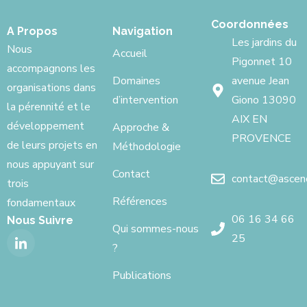
Coordonnées
A Propos
Navigation
Les jardins du
Nous
Accueil
Pigonnet 10
accompagnons les
Domaines
avenue Jean
organisations dans
d’intervention
Giono 13090
la pérennité et le
AIX EN
développement
Approche &
PROVENCE
de leurs projets en
Méthodologie
nous appuyant sur
Contact
contact@ascenci
trois
Références
fondamentaux
06 16 34 66
Nous Suivre
Qui sommes-nous
25
?
Publications