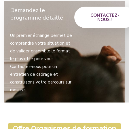
Demandez le
CONTACTEZ-
programme détaillé
NOUS !
Un premier échange permet de
comprendre votre situation et
de valider ensemble le format
le plus utile pour vous.
Contactez-nous pour un
entretien de cadrage et
construisons votre parcours sur
mesure.
Offre Organismes de formation