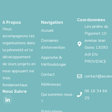
Coordonnées
A Propos
Navigation
Les jardins du
Nous
Accueil
Pigonnet 10
accompagnons les
Domaines
avenue Jean
organisations dans
d’intervention
Giono 13090
la pérennité et le
AIX EN
développement
Approche &
PROVENCE
de leurs projets en
Méthodologie
nous appuyant sur
Contact
contact@ascenci
trois
Références
fondamentaux
06 16 34 66
Nous Suivre
Qui sommes-nous
25
?
Publications