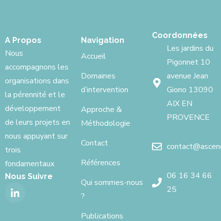
Coordonnées
A Propos
Navigation
Les jardins du
Nous
Accueil
Pigonnet 10
accompagnons les
Domaines
avenue Jean
organisations dans
d’intervention
Giono 13090
la pérennité et le
AIX EN
développement
Approche &
PROVENCE
de leurs projets en
Méthodologie
nous appuyant sur
Contact
contact@ascenci
trois
Références
fondamentaux
06 16 34 66
Nous Suivre
Qui sommes-nous
25
?
Publications