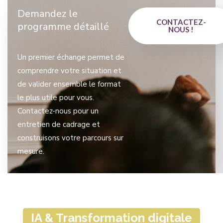
Demandez le
CONTACTEZ-
programme détaillé
NOUS !
Un premier échange permet de
comprendre votre situation et
de valider ensemble le format
le plus utile pour vous.
Contactez-nous pour un
entretien de cadrage et
construisons votre parcours sur
mesure.
IA & Transformation digitale