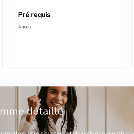
Pré requis
Aucun
mme détaillé
rendre votre situation et de valider ensemble l